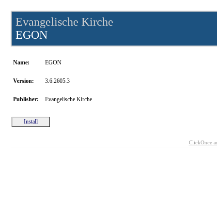
Evangelische Kirche
EGON
Name:
EGON
Version:
3.6.2605.3
Publisher:
Evangelische Kirche
Install
ClickOnce a