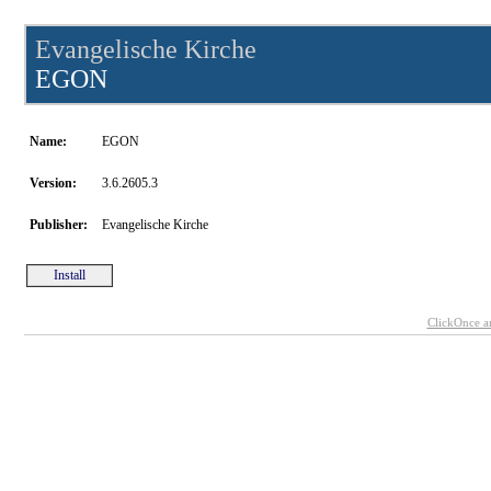
Evangelische Kirche
EGON
Name:
EGON
Version:
3.6.2605.3
Publisher:
Evangelische Kirche
Install
ClickOnce a